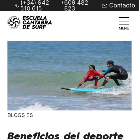
(+34) 942
/
609 482
Contacto
510 615
823
BLOGS ES
Beneficios del deporte