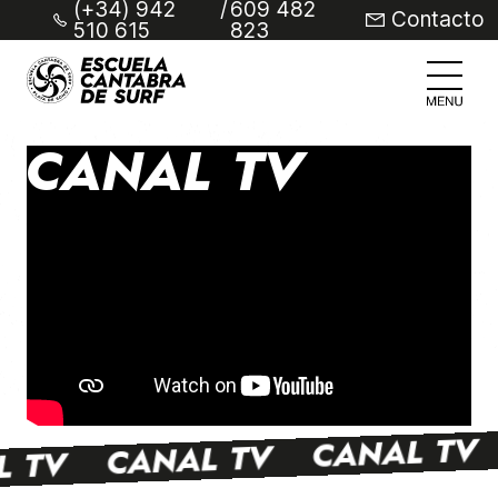
(+34) 942
/
609 482
Contacto
510 615
823
CANAL TV
CANAL TV
CANAL TV
L TV