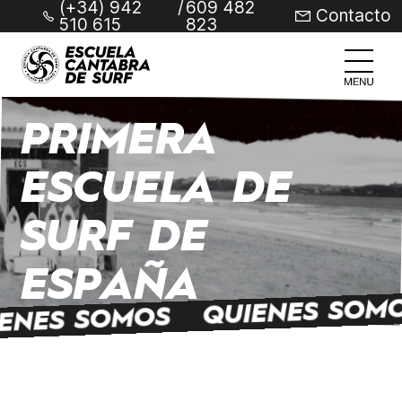
(+34) 942
/
609 482
Contacto
510 615
823
PRIMERA
ESCUELA DE
SURF DE
ESPAÑA
QUIENES SOM
ENES SOMOS