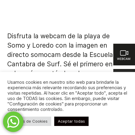
Disfruta la webcam de la playa de
Somo y Loredo con la imagen en
directo somocam desde la Escuela
Cantabra de Surf. Sé el primero en
saber cómo están las olas en
Cantabria, olvídate de surf reports,
Usamos cookies en nuestro sitio web para brindarle la
experiencia más relevante recordando sus preferencias y
wave forecast o surf forecast para
visitas repetidas. Al hacer clic en "Aceptar todo", acepta el
uso de TODAS las cookies. Sin embargo, puede visitar
saber cómo están las olas, vientos o
"Configuración de cookies" para proporcionar un
consentimiento controlado.
mareas. Ahorra tiempo, gasolina y
energía con somo webcam.
Ajustes de Cookies
Aceptar todas