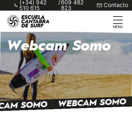
(+34) 942
/
609 482
Contacto
510 615
823
Webcam Somo
WEBCAM SOMO
CAM SOMO