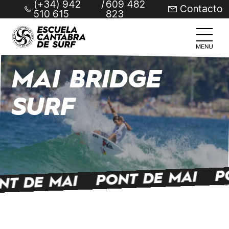
(+34) 942
/
609 482
Contacto
510 615
823
MAI BRIDGE
SURF
P
PONT DE MAI
NT DE MAI