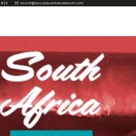
 823
ecsurf@escuelacantabradesurf.com