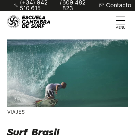
(+34) 942
/
609 482
Contacto
510 615
823
VIAJES
Surf Brasil