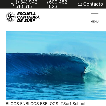
(+34) 942
/
609 482
Contacto
510 615
823
BLOGS ENBLOGS ESBLOGS ITSurf School