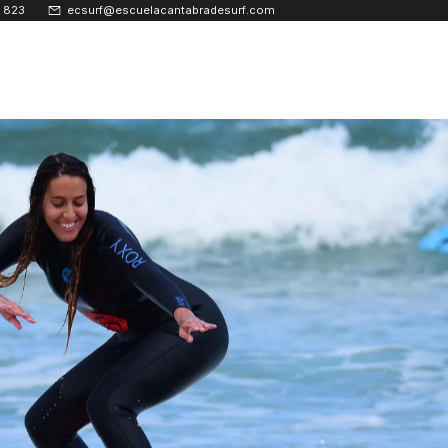
 823
ecsurf@escuelacantabradesurf.com