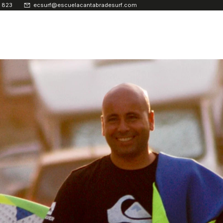
 823
ecsurf@escuelacantabradesurf.com