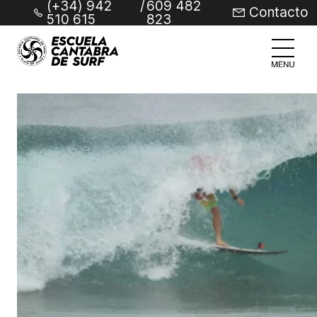
(+34) 942
/
609 482
Contacto
510 615
823