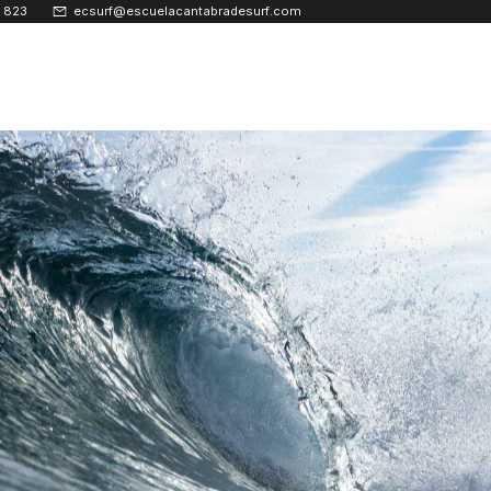
 823
ecsurf@escuelacantabradesurf.com