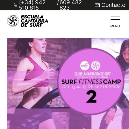
(+34) 942
/
609 482
Contacto
510 615
823