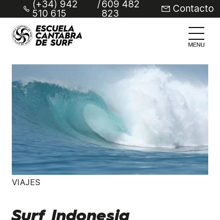
(+34) 942
/
609 482
Contacto
510 615
823
VIAJES
Surf Indonesia