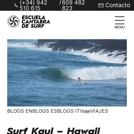
(+34) 942
/
609 482
Contacto
510 615
823
BLOGS ENBLOGS ESBLOGS ITViajeVIAJES
Surf Kaui – Hawaii