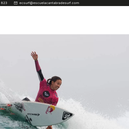
 823
ecsurf@escuelacantabradesurf.com