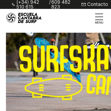
(+34) 942
/
609 482
Contacto
510 615
823