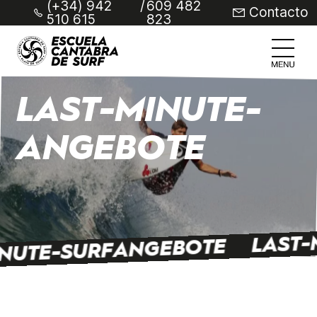
(+34) 942
/
609 482
Contacto
510 615
823
LAST-MINUTE-
ANGEBOTE
LAST-
INUTE-SURFANGEBOTE