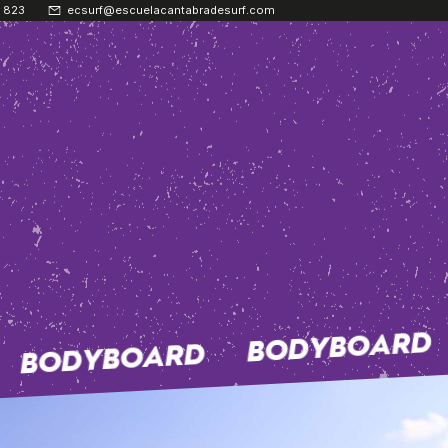
 823
ecsurf@escuelacantabradesurf.com
BODYBOARD
BODYBOARD