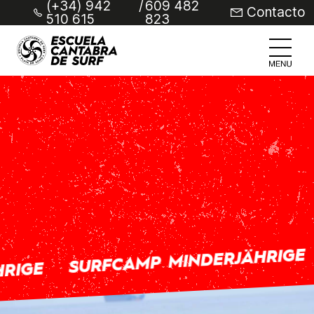
(+34) 942
/
609 482
Contacto
510 615
823
SURFCAMP MINDERJÄHRIGE
RIGE