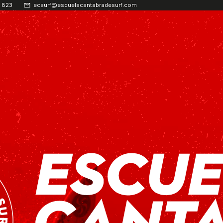
 823
ecsurf@escuelacantabradesurf.com