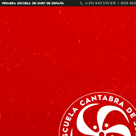
(+34) 942 510 615
/
609 482
PRIMERA ESCUELA DE SURF DE ESPAÑA