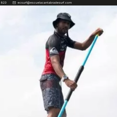
 823
ecsurf@escuelacantabradesurf.com