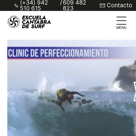
(+34) 942
/
609 482
Contacto
510 615
823