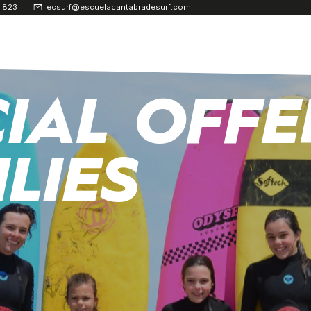
 823
ecsurf@escuelacantabradesurf.com
CIAL OFFE
LIES