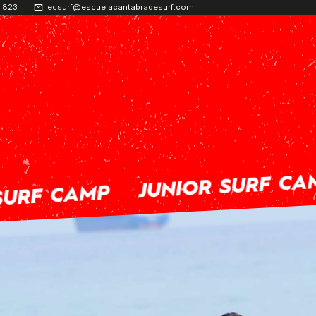
 823
ecsurf@escuelacantabradesurf.com
JUNIOR SURF CAMP
URF CAMP