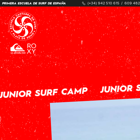
(+34) 942 510 615
/
609 482
PRIMERA ESCUELA DE SURF DE ESPAÑA
JUNIOR S
UNIOR SURF CAMP