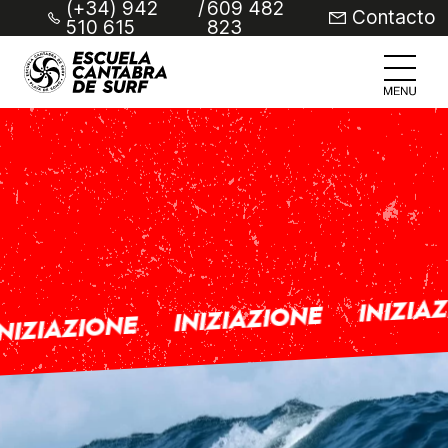
(+34) 942
/
609 482
Contacto
510 615
823
INIZIA
INIZIAZIONE
NIZIAZIONE