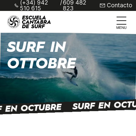
(+34) 942
/
609 482
Contacto
510 615
823
SURF IN
OTTOBRE
SURF EN OCT
F EN OCTUBRE