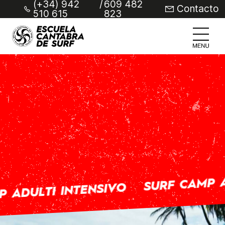
(+34) 942
/
609 482
Contacto
510 615
823
SURF CAMP A
 ADULTI INTENSIVO