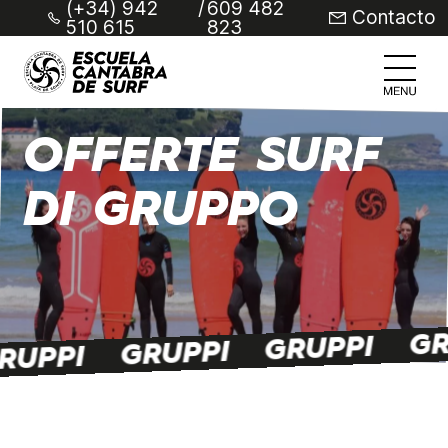
(+34) 942
/
609 482
Contacto
510 615
823
OFFERTE SURF
DI GRUPPO
GR
GRUPPI
GRUPPI
RUPPI