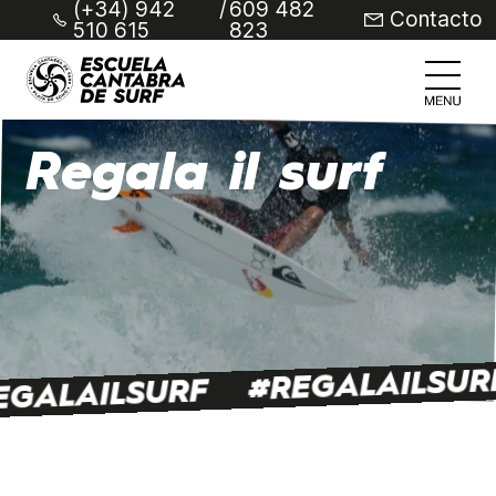
(+34) 942
/
609 482
Contacto
510 615
823
Regala il surf
#REGALAILSUR
EGALAILSURF