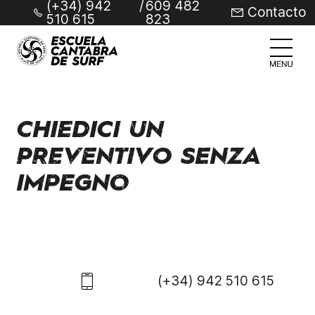
(+34) 942
/
609 482
Contacto
510 615
823
CHIEDICI UN
PREVENTIVO SENZA
IMPEGNO
(+34) 942 510 615