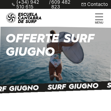
(+34) 942
/
609 482
Contacto
510 615
823
OFFERTE SURF
GIUGNO
SURF GIUGNO
RF GIUGNO