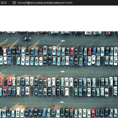
 823
ecsurf@escuelacantabradesurf.com