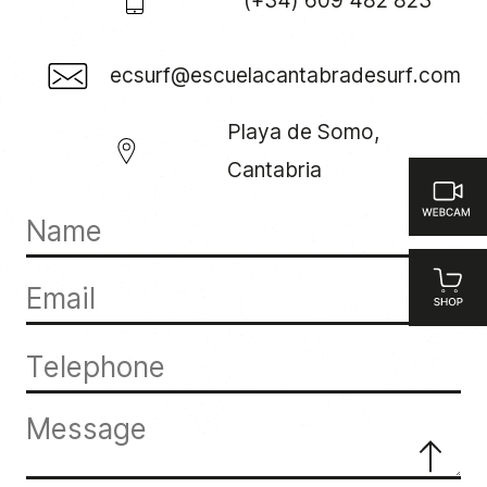
(+34) 609 482 823
ecsurf@escuelacantabradesurf.com
Playa de Somo,
Cantabria