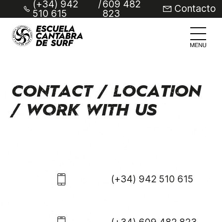
(+34) 942
/
609 482
Contacto
510 615
823
CONTACT / LOCATION
/ WORK WITH US
(+34) 942 510 615