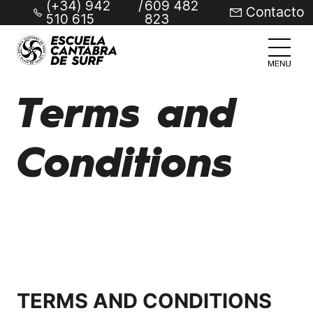
(+34) 942
/
609 482
Contacto
510 615
823
Terms and
Conditions
TERMS AND CONDITIONS