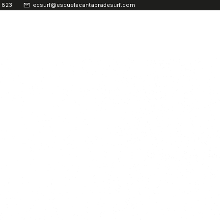
 823
ecsurf@escuelacantabradesurf.com