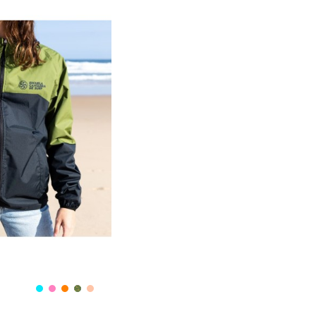
Coral
Azul
Rosa
Naranja
Army