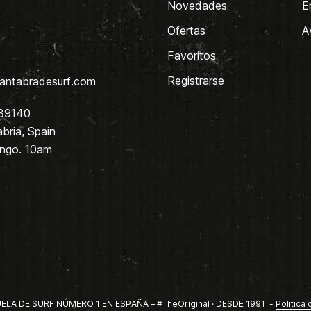
Novedades
E
Ofertas
A
Favoritos
Registrarse
antabradesurf.com
 39140
bria, Spain
ingo. 10am
LA DE SURF NÚMERO 1 EN ESPAÑA – #TheOriginal · DESDE 1991 -
Politica 