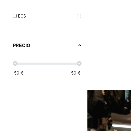
ECS
1
PRECIO
59
€
59
€