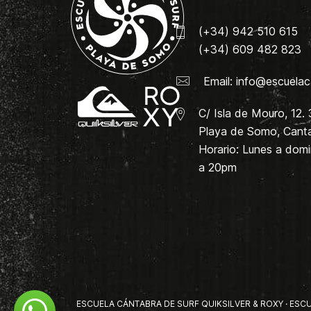
(+34) 942 510 615
(+34) 609 482 823
Email:
info@escuelac
C/ Isla de Mouro, 12.
Playa de Somo, Canta
Horario: Lunes a dom
a 20pm
ESCUELA CÁNTABRA DE SURF QUIKSILVER & ROXY · ESCUE