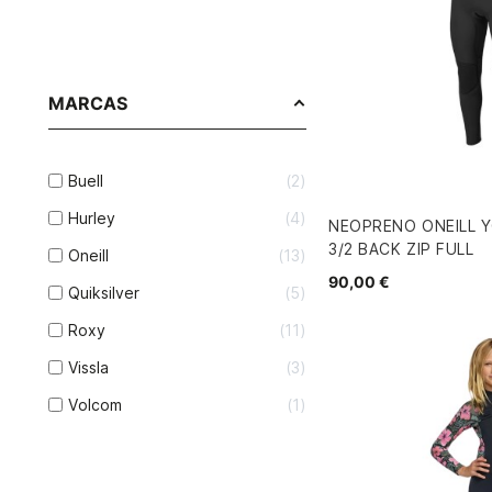
MARCAS
Buell
2
Hurley
4
NEOPRENO ONEILL 
3/2 BACK ZIP FULL
Oneill
13
90,00 €
Quiksilver
5
Roxy
11
Vissla
3
Volcom
1