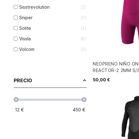
Sisstrevolution
2
Sniper
1
Solite
2
Vissla
8
Volcom
3
NEOPRENO NIÑO ON
REACTOR-2 2MM S/S
50,00 €
PRECIO
12
€
450
€