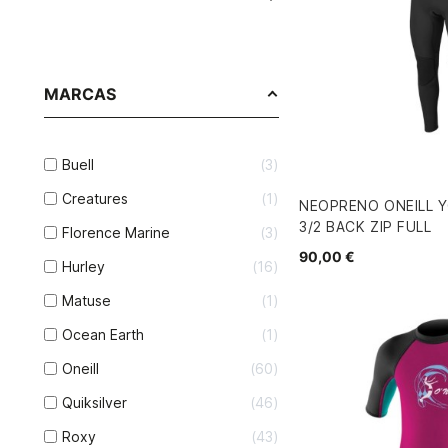
MARCAS
Buell
3
Creatures
1
NEOPRENO ONEILL 
3/2 BACK ZIP FULL
Florence Marine
3
90,00 €
Hurley
16
Matuse
1
Ocean Earth
1
Oneill
60
Quiksilver
46
Roxy
43