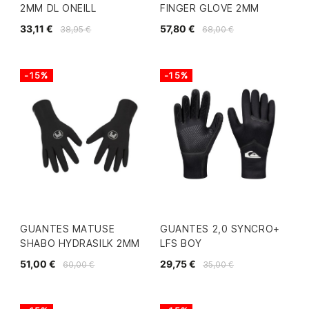
2MM DL ONEILL
FINGER GLOVE 2MM
33,11 €
57,80 €
38,95 €
68,00 €
-15%
-15%
GUANTES MATUSE
GUANTES 2,0 SYNCRO+
SHABO HYDRASILK 2MM
LFS BOY
51,00 €
29,75 €
60,00 €
35,00 €