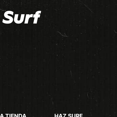
Surf
A TIENDA
HAZ SURF