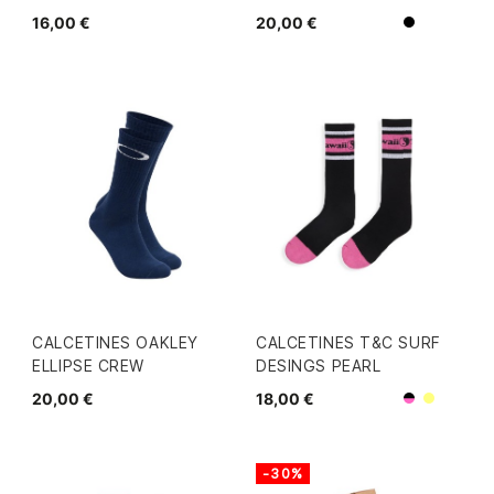
16,00 €
20,00 €
Negro
Blanco
CALCETINES OAKLEY
CALCETINES T&C SURF
ELLIPSE CREW
DESINGS PEARL
20,00 €
18,00 €
Negro/Ro
Blanco/
-30%