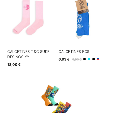
CALCETINES T&C SURF
CALCETINES ECS
DESINGS YY
6,93 €
9,90 €
Azul
Negro
Blanco/N
Azul/Ro
18,00 €