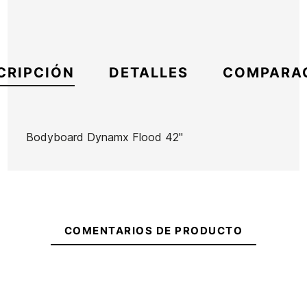
CRIPCIÓN
DETALLES
COMPARA
Bodyboard Dynamx Flood 42"
Marca
Dynamix
Referencia
HF-TABBX39824
En stock
1 Artículo
COMENTARIOS DE PRODUCTO
Ean13
21061381