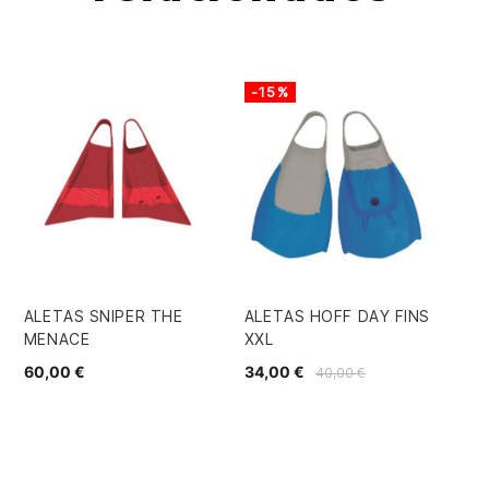
-15%
-
ALETAS SNIPER THE
ALETAS HOFF DAY FINS
AL
MENACE
XXL
OP
60,00 €
34,00 €
45
40,00 €