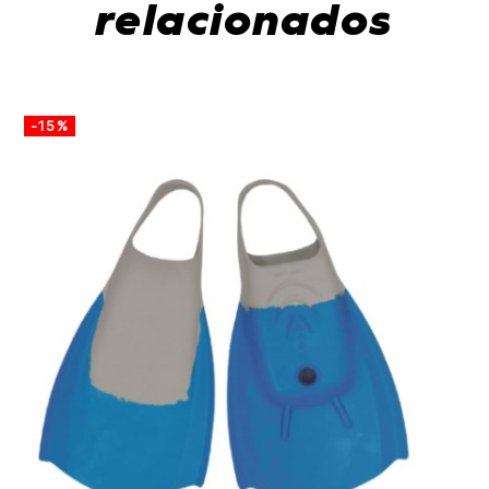
relacionados
-15%
-