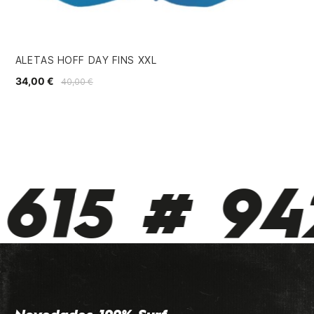
ALETAS HOFF DAY FINS XXL
AL
34,00 €
34
40,00 €
615 # 942