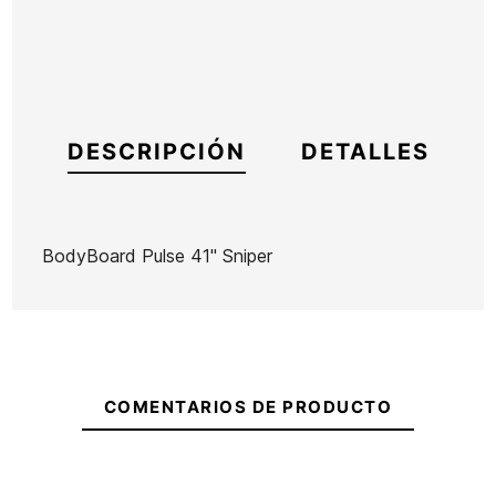
DESCRIPCIÓN
DETALLES
BodyBoard Pulse 41" Sniper
Marca
Sniper
Referencia
HF-TABBX34609
En stock
1 Artículo
COMENTARIOS DE PRODUCTO
Ean13
21048111