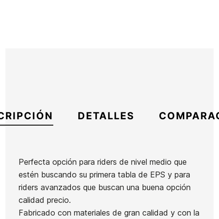
CRIPCIÓN
DETALLES
COMPARA
Perfecta opción para riders de nivel medio que
estén buscando su primera tabla de EPS y para
Marca
Sniper
riders avanzados que buscan una buena opción
Referencia
HF-TABBX42258
calidad precio.
En stock
1 Artículo
Fabricado con materiales de gran calidad y con la