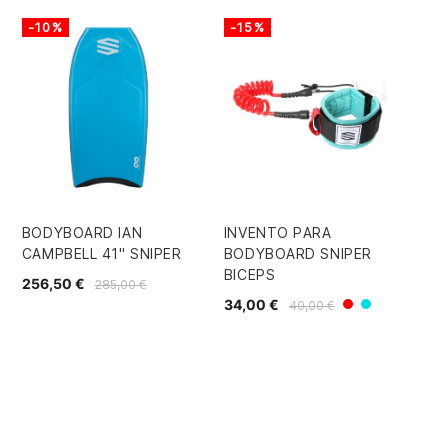
-10%
-15%
-
BODYBOARD IAN
INVENTO PARA
BO
CAMPBELL 41" SNIPER
BODYBOARD SNIPER
SH
BICEPS
256,50 €
137
285,00 €
34,00 €
40,00 €
Rojo/Verde
Azul/gris