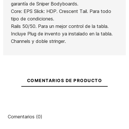
garantía de Sniper Bodyboards.
Core: EPS Slick: HDP. Crescent Tail. Para todo
tipo de condiciones.
Rails 50/50. Para un mejor control de la tabla.
Ean13
21066756
Incluye Plug de invento ya instalado en la tabla.
Bodyboard Dynamx T
Bo
Channels y doble stringer.
Aletas Churchill
41"
Makapuu
96,00 €
81,60 €
81,00 €
72,90 €
81,00
-15%
-10%
No hay características para comparar
COMENTARIOS DE PRODUCTO
Comentarios (0)