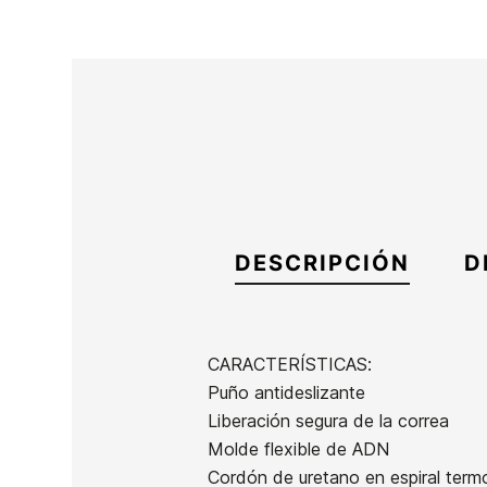
DESCRIPCIÓN
D
CARACTERÍSTICAS:
Puño antideslizante
Marca
Creatures
Liberación segura de la correa
Referencia
CR-IGINX39984
Molde flexible de ADN
En stock
2 Artículos
Cordón de uretano en espiral term