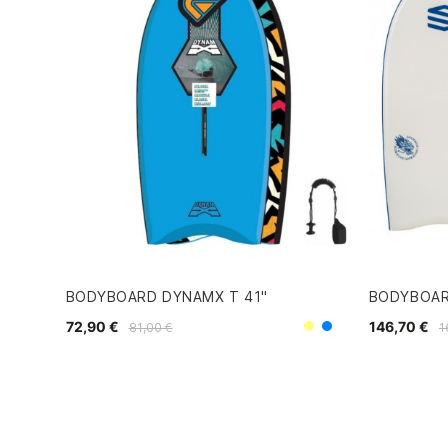
BODYBOARD DYNAMX T 41"
BODYBOAR
72,90 €
146,70 €
81,00 €
1
Amarillo
Azul