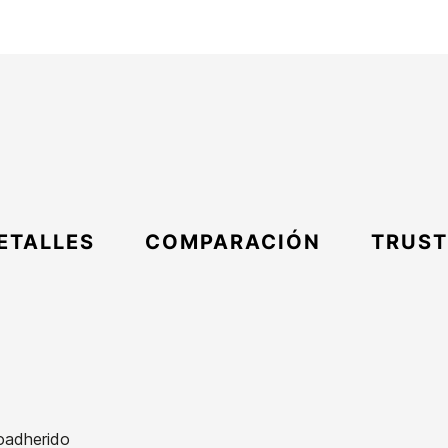
ETALLES
COMPARACIÓN
TRUST
oadherido