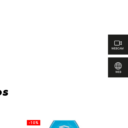
os
-10%