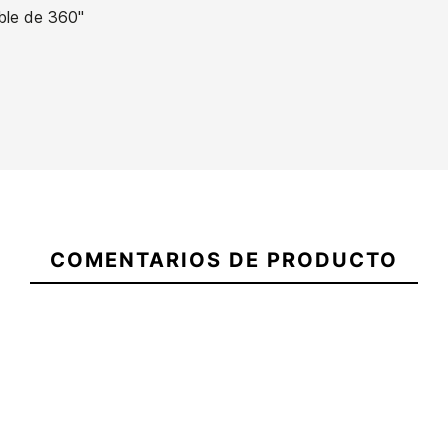
able de 360"
21061725
Aletas Hoff Day Fins XXL
Aletas Hoff Day Fins
COMENTARIOS DE PRODUCTO
-15%
-15%
,00 €
34,00 €
40,00 €
34,00 €
Aletas Hoff Day Fins
Aletas Hoff Day Fins
No hay característ