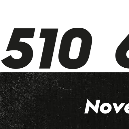
510 6
Nov