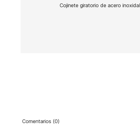
Cojinete giratorio de acero inoxid
Ean13
40
PRECIO
DESCRIPCIÓN
Comentarios (0)