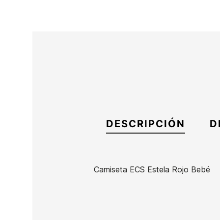
DESCRIPCIÓN
D
Camiseta ECS Estela Rojo Bebé
Marca
ECS
Referencia
SK-RECAN50068
En stock
1 Artículo