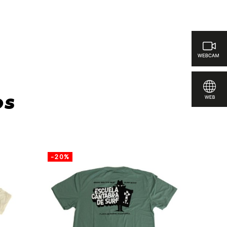
ra comparar
os
-20%