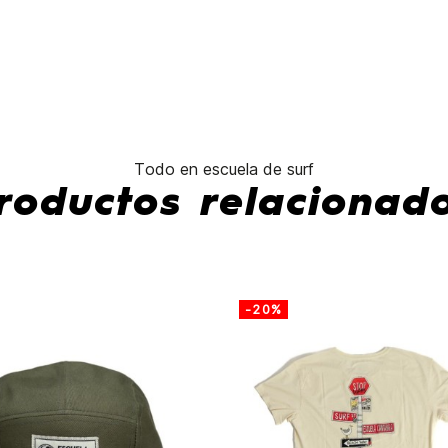
No hay características pa
Todo en escuela de surf
roductos relacionad
-20%