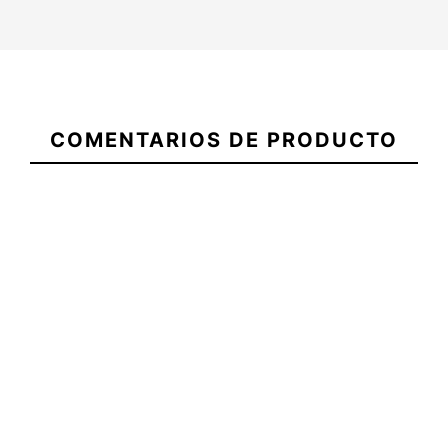
Camiseta
ECS Logo
21088177
Margaritas
COMENTARIOS DE PRODUCTO
Violeta
Camiseta ECS Logo
Camise
Margaritas Fresa
Margar
-20%
25,95 €
25,95 €
20,76 €
25,95 €
Camiseta
Camiseta ECS Logo
Camise
ECS Logo
Margaritas Fresa
Margar
Margaritas
Violeta