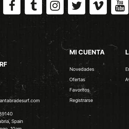
MI CUENTA
L
RF
Novedades
E
Ofertas
A
Favoritos
Registrarse
antabradesurf.com
 39140
bria, Spain
ingo. 10am