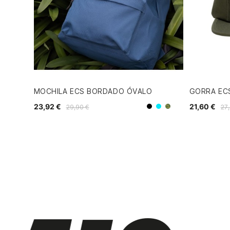
MOCHILA ECS BORDADO ÓVALO
GORRA ECS
23,92 €
21,60 €
29,90 €
27
Army
Negro
Azul