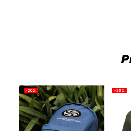
P
-20%
-20%