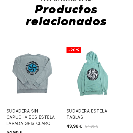
Productos
relacionados
-20%
-
SUDADERA SIN
SUDADERA ESTELA
QU
CAPUCHA ECS ESTELA
TABLAS
24
LAVADA GRIS CLARO
43,96 €
54,95 €
54,90 €