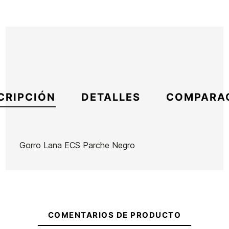
CRIPCIÓN
DETALLES
COMPARA
Gorro Lana ECS Parche Negro
Marca
ECS
Referencia
SK-REGOX47644
En stock
2 Artículos
COMENTARIOS DE PRODUCTO