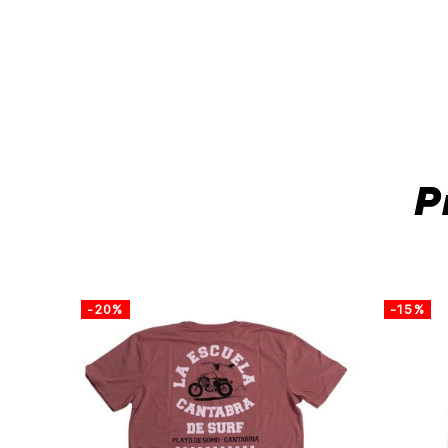
P
-20%
-15%