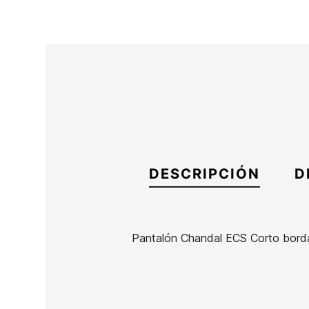
DESCRIPCIÓN
D
Pantalón Chandal ECS Corto bor
Marca
ECS
Referencia
DM-RECHX49568
En stock
1 Artículos