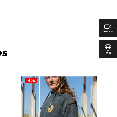
icas para comparar
os
-40%