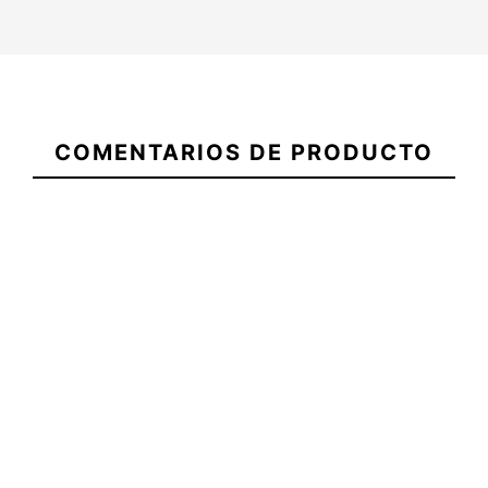
21086932
COMENTARIOS DE PRODUCTO
Poncho niños Unisex ECS
Poncho niños unisex ECS
Aloha
Ice Cream
-10%
-10%
,00 €
45,00 €
50,00 €
45,00 €
Poncho niños Unisex ECS
Poncho niños unisex ECS
Aloha
Ice Cream