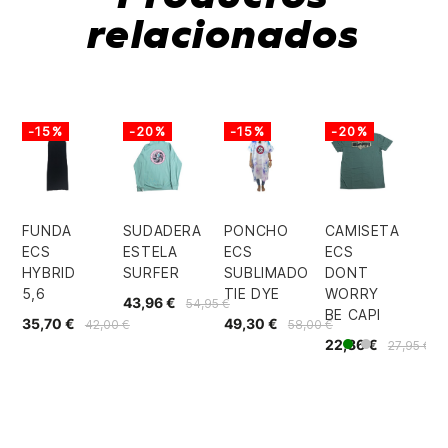
relacionados
-15%
-20%
-15%
-20%
FUNDA
SUDADERA
PONCHO
CAMISETA
ECS
ESTELA
ECS
ECS
HYBRID
SURFER
SUBLIMADO
DONT
5,6
TIE DYE
WORRY
43,96 €
54,95 €
BE CAPI
35,70 €
49,30 €
42,00 €
58,00 €
22,36 €
27,95 €
Gris
Verde