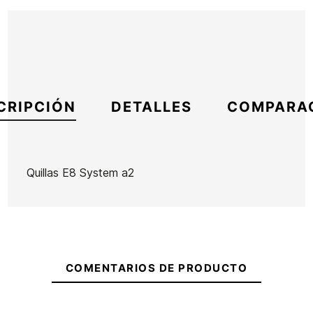
CRIPCIÓN
DETALLES
COMPARA
Quillas E8 System a2
Marca
ECS
Referencia
AA-VAQUX40604
En stock
15 Artículos
COMENTARIOS DE PRODUCTO